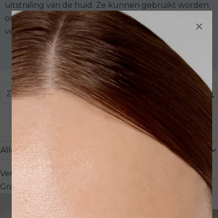
uitstraling van de huid. Ze kunnen gebruikt worden
om te verfrissen, kalmeren, hydrateren of
×
verstevigen na de reiniging en/of gedurende de dag
Winkelwagen
€ 0,00
Verzendkosten:
5,95
Gratis verzending vanaf:
75,00