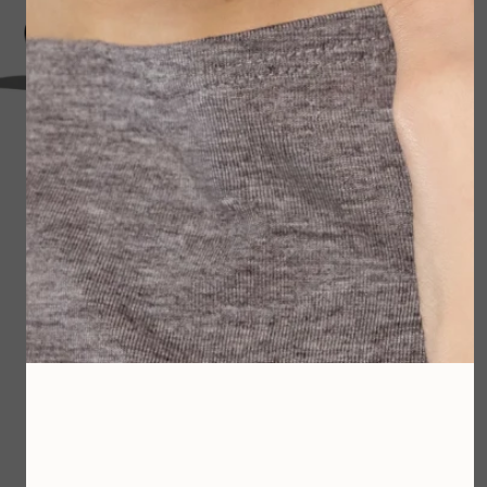
Body Brush
Breakout Biotic
Moisturizer
€ 29,95
€ 84,00
Bekijken
Bekijken