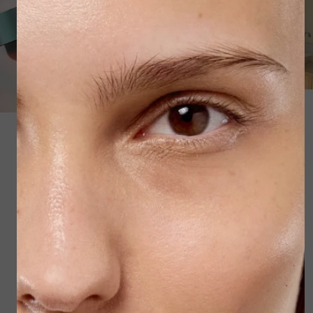
Dermalogica Prisma
Back Applicator
Protect SPF30 50ml
€ 79,00
€ 19,95
Bekijken
Bekijken