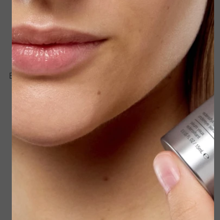
Biolumin C eye serum
Biolumin-C Heat Aging
Protector SPF50
€ 87,00
€ 95,00
Bekijken
Bekijken