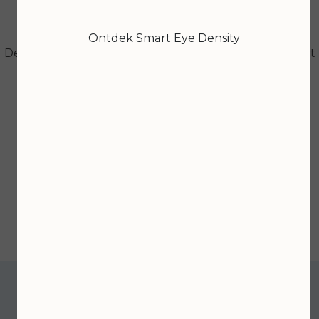
Ontdek Smart Eye Density
Dermalogica Active Moist
Dermalogica Active Moist
100ml
50ml
€ 89,00
€ 56,00
Bekijken
Bekijken
<
>
1
2
3
9
De Gezonde Huidwinkel