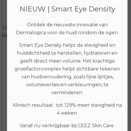
NIEUW | Smart Eye Density
Ontdek de nieuwste innovatie van
Dermalogica AGE Bright
Dermalogica AGE
Dermalogica voor de huid rondom de ogen.
Retinol Clearing Oil 30ml
Reversal Eye Complex
15ml
Smart Eye Density helpt de stevigheid en
huiddichtheid te herstellen, hydrateren en
€ 99,00
€ 89,00
geeft direct meer volume. Het krachtige
Bekijken
Bekijken
groeifactorcomplex helpt zichtbare tekenen
van huidveroudering, zoals fijne lijntjes,
volumeverlies en verkleuringen, te
verminderen.
Klinisch resultaat : tot 129% meer stevigheid na
4 weken
Vanaf nu verkrijgbaar bij CEEZ Skin Care