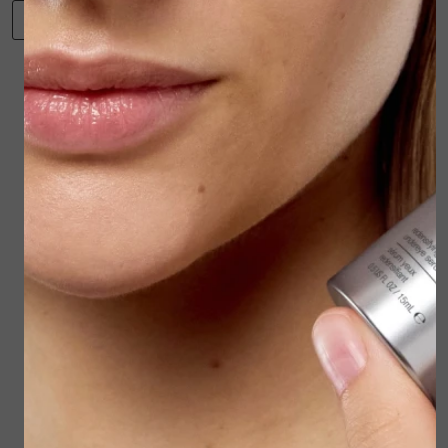
-
+
en UVB bescherming in SPF30.
Toevoegen aan winkelwagen
Een bioferment van Salie verheldert, verzacht
en egaliseert de huid.
Winkelwagen
Verder winkelen
Gerelateerde
producten
Dermalogica Stress