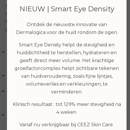
multitasker voor de huid. Beschermt tegen UV
NIEUW | Smart Eye Density
straling, vrije radicalen en luchtvervuiling.
Hydrateer voor een zichtbare zachte huid
Ontdek de nieuwste innovatie van
gedurende de dag.
Dermalogica voor de huid rondom de ogen.
Hoe werkt het:
Smart Eye Density helpt de stevigheid en
Intelligente drone technologie levert capsules
huiddichtheid te herstellen, hydrateren en
gevuld met fotosensiteif ingrediënt (chromofoor)
geeft direct meer volume. Het krachtige
waardoor de huid meer gaat stralen.
groeifactorcomplex helpt zichtbare tekenen
Geavanceerde vochtmagneten zorgen voor een
van huidveroudering, zoals fijne lijntjes,
intense hydratatie gedurende de hele dag.
volumeverlies en verkleuringen, te
Maatcha thee neutraliseert vrije radicalen en
verminderen.
beschermt de huid tegen de schadelijke effecten
Klinisch resultaat : tot 129% meer stevigheid na
van luchtvervuiling.
4 weken
Avobenzone, Homosalate, Octisalate en
Octocrylene bieden een breedspectrum UVA en
Vanaf nu verkrijgbaar bij CEEZ Skin Care