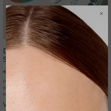
×
Dermalogica Prisma Protect
SPF30 50ml
€ 79,00
Prisma Protect SPF30. Een dagverzorging met
zonbescherming. Optimale bescherming tegen UV
schade, luchtvervuiling en vrije radicalen.
Voor elke huid