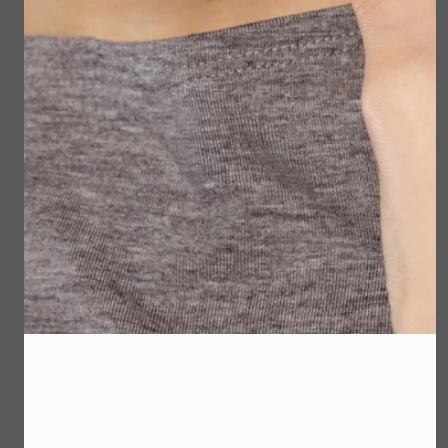
Positive Eye Lift 25ml
€ 89,00
Smart Eye Density
Bekijken
€ 143,00
Bekijken
Dermalogica