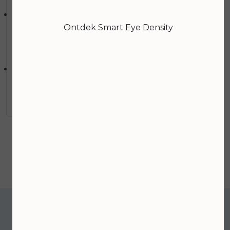
UVB bescherming in SPF30.
Een bioferment van Salie verheldert, verzacht en
Ontdek Smart Eye Density
egaliseert de huid.
Hoe te gebruiken:
Breng aan op het gezicht en hals met lichte,
opwaartse bewegingen. Werkt prima in
combinatie met Multi-Active Toner.
De Gezonde Huidwinkel