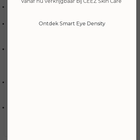
Vanaf nu verkrijgbaar bij CEEZ Skin Care
Extracten van kaasjeskruid, komkommer en
arnica kalmeren en hydrateren de huid.
Ontdek Smart Eye Density
Antioxidant druivenpit extract plus vitamines A, C
en E verminderen de activiteiten van vrije
radicalen.
Aloë voedt en bevordert herstelling. Helpt het
voorkomen van dehydratatie lijntjes.
Hoe te gebruiken:
Breng aan op het gezicht en hals met lichte,
opwaartse bewegingen. Werkt het best in
combinatie met Multi-Active Toner.
Kan puur aangebracht worden of gemengd met
een geconcentreerde booster voor extra
resultaat.