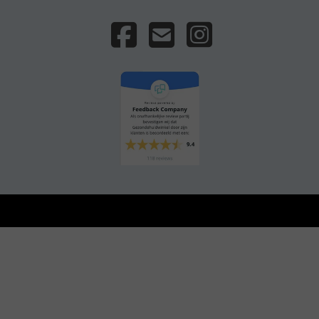
Privacyverklaring
Webdesign PlazaXL