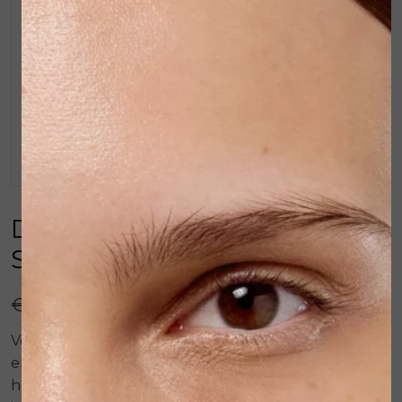
Dermalogica Skin
Smoothing Cream 50ml
€ 56,00
Vernieuwd! Nog betere hydratatie. Dagcrème
en/of nachtcrème voor een normale tot droge
huidconditie. Dermalogica Skin Smoothing cream