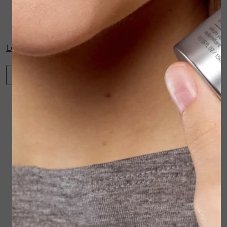
combinatie met Multi-Active Toner.
Kan puur aangebracht worden of gemengd
met een geconcentreerde booster voor extra
resultaat.
Lees verder...
-
+
Toevoegen aan winkelwagen
Winkelwagen
Verder winkelen
Gerelateerde
producten