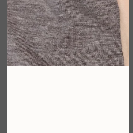
Dermalogica Stress
Positive Eye Lift 25ml
€ 89,00
Smart Eye Density
Bekijken
€ 143,00
Bekijken