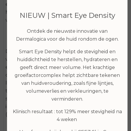
en/of nachtcrème voor een normale tot droge
huidconditie. Dermalogica Skin Smoothing cream is
NIEUW | Smart Eye Density
verkrijgbaar in 100ml en 50ml.
Voor een normale tot droge
Ontdek de nieuwste innovatie van
Dermalogica voor de huid rondom de ogen.
huidconditie
Dermalogica Skin Smoothing cream 2.0 is een
Smart Eye Density helpt de stevigheid en
voedende crème die fijne droogtelijntjes vervaagt
huiddichtheid te herstellen, hydrateren en
en een strak, droog huidgevoel opheft. Bevat nu
geeft direct meer volume. Het krachtige
de Active HydraMesh Technology die gedurende
groeifactorcomplex helpt zichtbare tekenen
langere tijd hydratatie mogelijk maakt, vochtverlies
van huidveroudering, zoals fijne lijntjes,
tegengaat en de huid beschermt tegen
volumeverlies en verkleuringen, te
schadelijke invloeden van buitenaf. Werkzame
verminderen.
ingrediënten: hyaluronzuur, druivenpitten
Klinisch resultaat : tot 129% meer stevigheid na
(krachtige antioxidant) en essentiële oliën.
4 weken
Hoe werkt het: