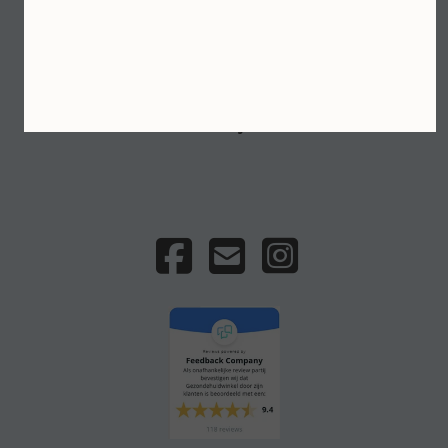
CEEZ Skin Care
Gratis verzending vanaf €75 · Veilig betalen met
iDEAL · Persoonlijk huidadvies