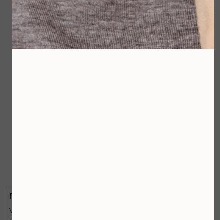
NeuroTouch
Phyto Nature e²
Symmetry Serum
€ 176,00
€ 149,00
Bekijken
Bekijken
Dermalogica Active Clearing Retinol Oil is voor de
volwassen acne-gevoelige huid. Deze nachtolie