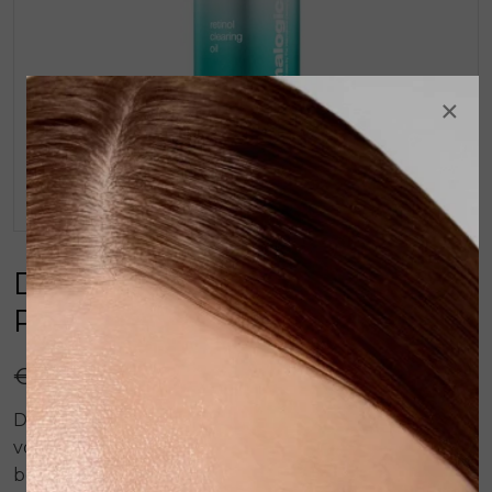
×
Dermalogica AGE Bright
Retinol Clearing Oil 30ml
€ 99,00
Dermalogica Active Clearing Retinol Oil is voor de
volwassen acne-gevoelige huid. Deze nachtolie
bevat Retinol en Salicylzuur en vernieuwt de huid