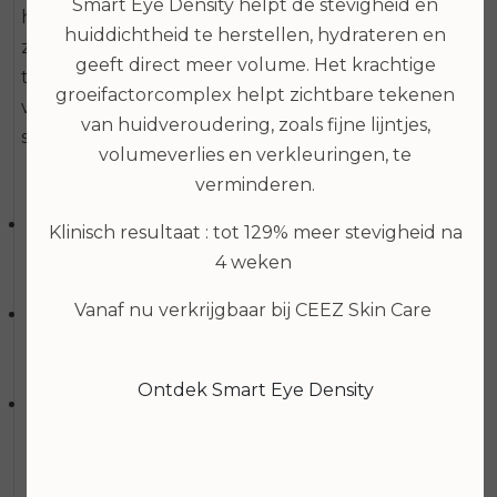
Smart Eye Density helpt de stevigheid en
hoogwaardige nachtolie de huid ’s nachts
huiddichtheid te herstellen, hydrateren en
zichtbaar vernieuwt, een frisse glow geeft en
geeft direct meer volume. Het krachtige
tekenen van vroegtijdige huidveroudering
groeifactorcomplex helpt zichtbare tekenen
vermindert. Het resultaat? Een zuivere, heldere en
van huidveroudering, zoals fijne lijntjes,
stevige huid!
volumeverlies en verkleuringen, te
Hoe het werkt:
verminderen.
Time-Released Retinol (Vitamine A) verbetert de
Klinisch resultaat : tot 129% meer stevigheid na
elasticiteit van de huid en vermindert fijne lijntjes,
4 weken
rimpels en pigmentvlekjes.
Vanaf nu verkrijgbaar bij CEEZ Skin Care
Salicylzuur, een Beta Hydroxyzuur (BHA)
stimuleert natuurlijke exfoliatie en vermindert
puistjes.
Ontdek Smart Eye Density
Argan, Rozenbottel- en Jojoba olie kalmeert,
voedt en beschermt de huid.
Hoe te gebruiken: