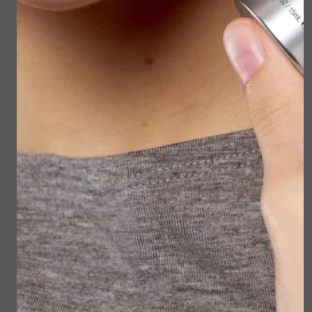
Pro-Collagen
Banking Water
Breakout Biotic
Cream
Moisturizer
€ 84,00
€ 84,00
Bekijken
Bekijken